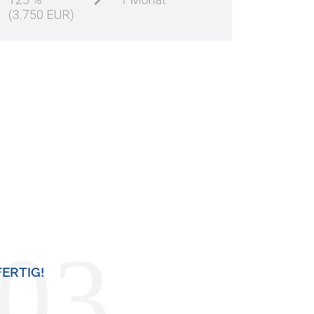
03
FERTIG!