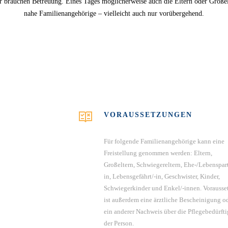
r brauchen Betreuung. Eines Tages möglicherweise auch die Eltern oder Großel
nahe Familienangehörige – vielleicht auch nur vorübergehend.
VORAUSSETZUNGEN
Für folgende Familienangehörige kann eine
Freistellung genommen werden: Eltern,
Großeltern, Schwiegereltern, Ehe-/Lebenspart
in, Lebensgefährt/-in, Geschwister, Kinder,
Schwiegerkinder und Enkel/-innen. Vorausse
ist außerdem eine ärztliche Bescheinigung o
ein anderer Nachweis über die Pflegebedürfti
der Person.