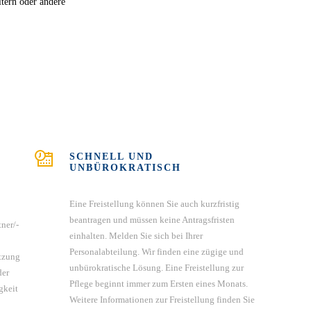
tern oder andere
SCHNELL UND
UNBÜROKRATISCH
Eine Freistellung können Sie auch kurzfristig
beantragen und müssen keine Antragsfristen
ner/-
einhalten. Melden Sie sich bei Ihrer
Personalabteilung. Wir finden eine zügige und
tzung
unbürokratische Lösung. Eine Freistellung zur
der
Pflege beginnt immer zum Ersten eines Monats.
gkeit
Weitere Informationen zur Freistellung finden Sie