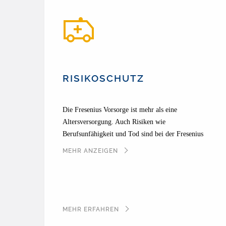
RISIKOSCHUTZ
Die Fresenius Vorsorge ist mehr als eine
Altersversorgung. Auch Risiken wie
Berufsunfähigkeit und Tod sind bei der Fresenius
Vorsorge mitgedacht. Mit verschiedenen
MEHR ANZEIGEN
Wahloptionen können Sie sich selbst und Ihre
Familie zusätzlich absichern – und so die
Risikoabsicherung an Ihre Lebenssituation anpassen.
MEHR ERFAHREN