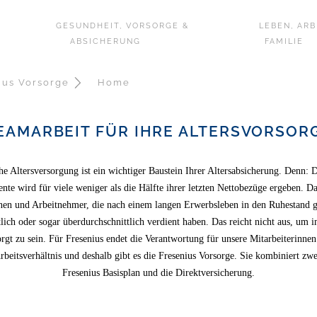
GESUNDHEIT, VORSORGE &
LEBEN, ARB
G
NIUS VOR
ABSICHERUNG
FAMILIE
VERSORGUNG GILT FÜR MICH?
HOME
BERBLICK
EAP
AUF EINEN BL
FLEXBENEFI
ius Vorsorge
Home
FRESENIUS BASISPL
WAS IST WENN…
SORGE
GYM WELLPASS
JUBI HEALTH CHECK
AKTIEN KAUF
LANGZEITK
DIREKTVERSICHERU
DOWNLOADS
EAMARBEIT FÜR IHRE ALTERSVORSOR
RIEBSRENTE
LUSCARD
EXECUTIVE HEALTH CARE PROGRAM
AKTIEN ERHA
TARIFLICH
WAHLOPTIONEN
KONTAKT
HERUNG
URA-RING
OURA-RING
AKTIEN 1X1
DEUTSCHLA
che Altersversorgung ist ein wichtiger Baustein Ihrer Altersabsicherung. Denn: 
WAS IST WENN…
EUTSCHLANDTICKET
EGYM WELLPASS
RECHNER
ente wird für viele weniger als die Hälfte ihrer letzten Nettobezüge ergeben. Das
JOBRAD
en und Arbeitnehmer, die nach einem langen Erwerbsleben in den Ruhestand 
DOWNLOADS
OBRAD
CALM APP
HÄUFIGE FRA
tlich oder sogar überdurchschnittlich verdient haben. Das reicht nicht aus, um 
KINDERGAR
KONTAKT
rgt zu sein. Für Fresenius endet die Verantwortung für unsere Mitarbeiterinnen
LEXBENEFITS KINDERGARTENZUSCHUSS
NACHHILFE 
rbeitsverhältnis und deshalb gibt es die Fresenius Vorsorge. Sie kombiniert zwe
ÄUFIGE FRAGEN
Fresenius Basisplan und die Direktversicherung.
OWNLOADS
PLUSCARD