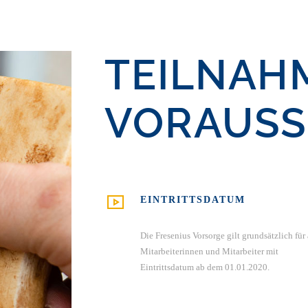
TEILNAH
VORAUS
EINTRITTSDATUM
Die Fresenius Vorsorge gilt grundsätzlich für 
Mitarbeiterinnen und Mitarbeiter mit
Eintrittsdatum ab dem 01.01.2020.