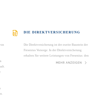
HÄUFIGE FRAGEN
DOWNLOADS
DIE DIREKTVERSICHERUNG
 von
Die Direktversicherung ist der zweite Baustein der
Fresenius Vorsorge. In der Direktversicherung
erhalten Sie weitere Leistungen von Fresenius: den
on
Entgeltumwandlungsgrundbetrag und die
MEHR ANZEIGEN
alt.
Fresenius-Förderung. Dafür ist lediglich Ihre
e
Unterschrift notwendig. Vor allem aber bietet die
Direktversicherung einen attraktiven Rahmen, um
Ihre Altersvorsorge weiter auszubauen: Sie können
s
eigene Beiträge einzahlen. Dann profitieren Sie
n.
nicht nur von eingesparten Steuern und
Sozialversicherungsbeiträgen, sondern – bei
Anspruch auf tarifliche Leistungen – auch von